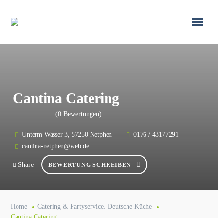
Cantina Catering
(0 Bewertungen)
Unterm Wasser 3, 57250 Netphen
0176 / 43177291
cantina-netphen@web.de
Share
BEWERTUNG SCHREIBEN
,
Home
Catering & Partyservice
Deutsche Küche
Cantina Catering