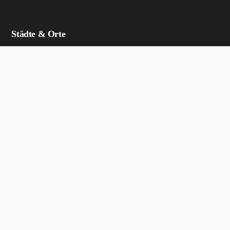
Städte & Orte
Siegen
Freudenberg
Netphen
Kreuztal
Wilnsdorf
Hilchenbach
Mudersbach
Neunkirchen
Herdorf
Betzdorf
Bad Berleburg
Bad Laasphe
Erndtebrück