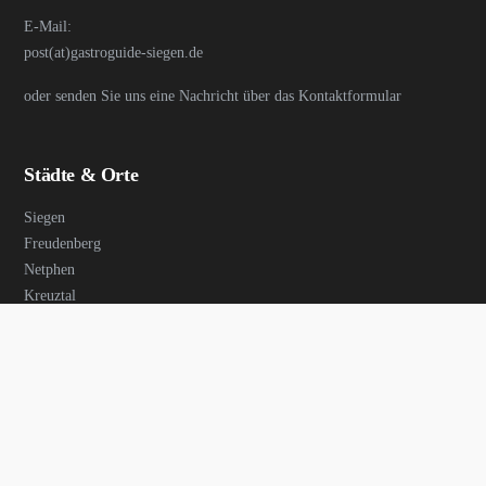
E-Mail:
post(at)gastroguide-siegen.de
oder senden Sie uns eine Nachricht über das Kontaktformular
Städte & Orte
Siegen
Freudenberg
Netphen
Kreuztal
Wilnsdorf
Hilchenbach
Mudersbach
Neunkirchen
Herdorf
Betzdorf
Bad Berleburg