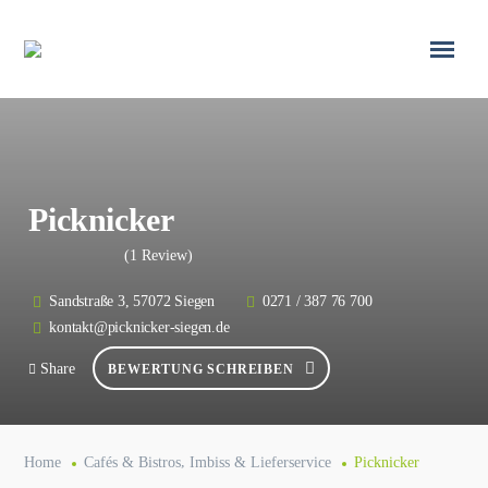
Picknicker
(1 Review)
Sandstraße 3, 57072 Siegen
0271 / 387 76 700
kontakt@picknicker-siegen.de
Share
BEWERTUNG SCHREIBEN
,
Home
Cafés & Bistros
Imbiss & Lieferservice
Picknicker