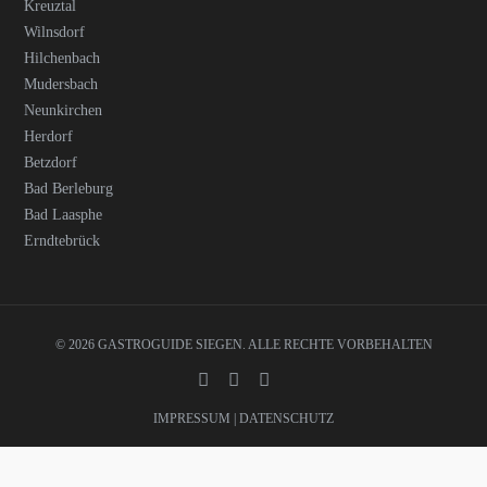
Kreuztal
Wilnsdorf
Hilchenbach
Mudersbach
Neunkirchen
Herdorf
Betzdorf
Bad Berleburg
Bad Laasphe
Erndtebrück
© 2026 GASTROGUIDE SIEGEN. ALLE RECHTE VORBEHALTEN
IMPRESSUM
|
DATENSCHUTZ