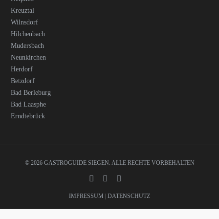
Kreuztal
Wilnsdorf
Hilchenbach
Mudersbach
Neunkirchen
Herdorf
Betzdorf
Bad Berleburg
Bad Laasphe
Erndtebrück
© 2026 GASTROGUIDE SIEGEN. ALLE RECHTE VORBEHALTEN
IMPRESSUM
|
DATENSCHUTZ