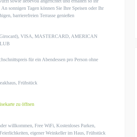
würzt sowie liebevoll angerichtet und erhalten so ihr
 An sonnigen Tagen können Sie Ihre Speisen oder Ihr
higen, barrierefreien Terrasse genießen
e (Girocard), VISA, MASTERCARD, AMERICAN
CLUB
hschnittspreis für ein Abendessen pro Person ohne
teakhaus, Frühstück
isekarte zu öffnen
nder willkommen, Free WiFi, Kostenloses Parken,
 Feierlichkeiten, eigener Weinkeller im Haus, Frühstück