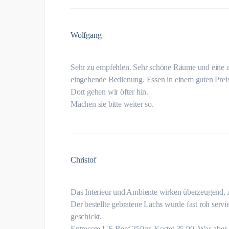
Wolfgang
Sehr zu empfehlen. Sehr schöne Räume und eine 
eingehende Bedienung. Essen in einem guten Preis
Dort gehen wir öfter hin.
Machen sie bitte weiter so.
Christof
Das Interieur und Ambiente wirken überzeugend
Der bestellte gebratene Lachs wurde fast roh serv
geschickt.
Entrecote US-Beef 250gr. Kostet 35,90. Was aber d