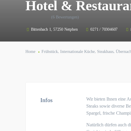
Hotel & Restaura
(6 Bewertungen)
Bittenbach 1, 57250 Netphen
0271 / 70304607
,
,
,
Home
Frühstück
Internationale Küche
Steakhaus
Übernach
Wir bieten Ihnen eine A
Infos
Steaks sowie diverse Be
Spargel, frische Champi
Natürlich dürfen auch di