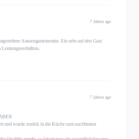
7 Jahren ago
angenehme Aussengastronomie. Ein sehr auf den Gast
 Leistungsverhältnis.
7 Jahren ago
, ABER
iert und wurde zurück in die Küche zum nachbraten
ie Qualität angeht, so kriegt man ein wesentlich besseres