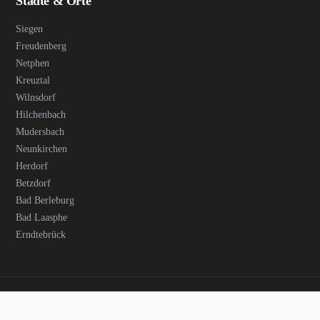
Städte & Orte
Siegen
Freudenberg
Netphen
Kreuztal
Wilnsdorf
Hilchenbach
Mudersbach
Neunkirchen
Herdorf
Betzdorf
Bad Berleburg
Bad Laasphe
Erndtebrück
© 2026 GASTROGUIDE SIEGEN. ALLE RECHTE VORBEHALTEN